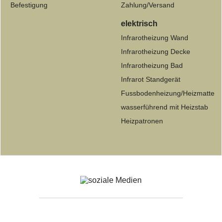
Befestigung
Zahlung/Versand
elektrisch
Infrarotheizung Wand
Infrarotheizung Decke
Infrarotheizung Bad
Infrarot Standgerät
Fussbodenheizung/Heizmatte
wasserführend mit Heizstab
Heizpatronen