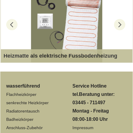
Heizmatte als elektrische Fussbodenheizung
Dünnschichtverlegung unter wärmeabgebenden
Fussböden, wie Fliesen oder ähnliches
wasserführend
Service Hotline
tel.Beratung unter:
Flachheizkörper
03445 - 711497
senkrechte Heizkörper
Montag - Freitag
Radiatorentausch
08:00-18:00 Uhr
Badheizkörper
Anschluss-Zubehör
Impressum