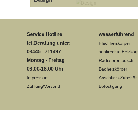
optisch aufgepeppte Sprossenheizkörper
Service Hotline
wasserführend
tel.Beratung unter:
Flachheizkörper
03445 - 711497
senkrechte Heizkör
Montag - Freitag
Radiatorentausch
08:00-18:00 Uhr
Badheizkörper
Impressum
Anschluss-Zubehör
Zahlung/Versand
Befestigung