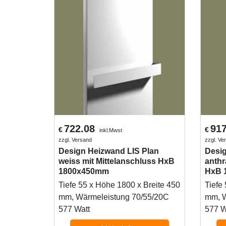
722.08
917
€
€
inkl.Mwst
zzgl. Versand
zzgl. Ve
Design Heizwand LIS Plan
Desig
weiss mit Mittelanschluss HxB
anthr
1800x450mm
HxB 
Tiefe 55 x Höhe 1800 x Breite 450
Tiefe
mm, Wärmeleistung 70/55/20C
mm, W
577 Watt
577 W