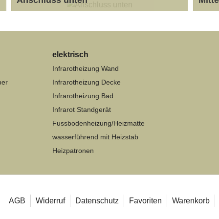
Handtuchheizkörper mit Sprossen
Spross
elektrisch
Infrarotheizung Wand
per
Infrarotheizung Decke
Infrarotheizung Bad
Infrarot Standgerät
Fussbodenheizung/Heizmatte
wasserführend mit Heizstab
Heizpatronen
AGB
Widerruf
Datenschutz
Favoriten
Warenkorb