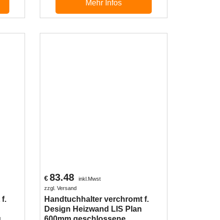
Mehr Infos
83.48
€
inkl.Mwst
zzgl. Versand
f.
Handtuchhalter verchromt f.
Design Heizwand LIS Plan
g
600mm geschlossene