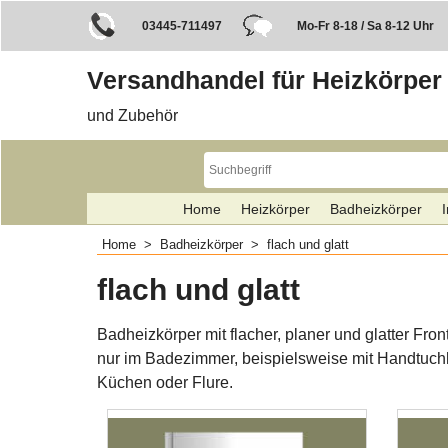
03445-711497
Mo-Fr 8-18 / Sa 8-12 Uhr
Versandhandel für Heizkörper
und Zubehör
Home
Heizkörper
Badheizkörper
I
Home
>
Badheizkörper
>
flach und glatt
flach und glatt
Badheizkörper mit flacher, planer und glatter Fr
nur im Badezimmer, beispielsweise mit Handtuchh
Küchen oder Flure.