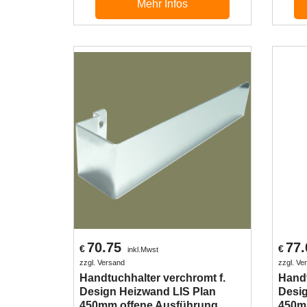
Mehr Infos
70.75
77.
€
€
inkl.Mwst
zzgl. Versand
zzgl. Ve
Handtuchhalter verchromt f.
Handt
Design Heizwand LIS Plan
Desig
450mm offene Ausführung
450m