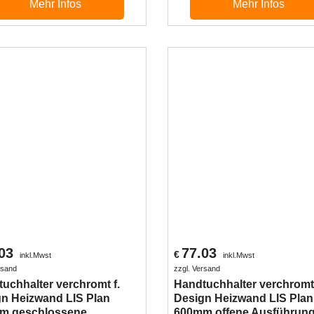
Mehr Infos
Mehr Infos
03
77.03
€
inkl.Mwst
inkl.Mwst
rsand
zzgl. Versand
uchhalter verchromt f.
Handtuchhalter verchromt 
n Heizwand LIS Plan
Design Heizwand LIS Plan
m geschlossene
600mm offene Ausführun