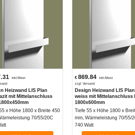
.31
869.84
€
inkl.Mwst
inkl.Mwst
rsand
zzgl. Versand
n Heizwand LIS Plan
Design Heizwand LIS Plan
azit mit Mittelanschluss
weiss mit Mittelanschluss
1800x450mm
1800x600mm
 55 x Höhe 1800 x Breite 450
Tiefe 55 x Höhe 1800 x Brei
ärmeleistung 70/55/20C
mm, Wärmeleistung 70/55/
att
740 Watt