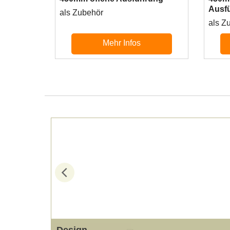
Ausf
als Zubehör
als Z
Mehr Infos
Design