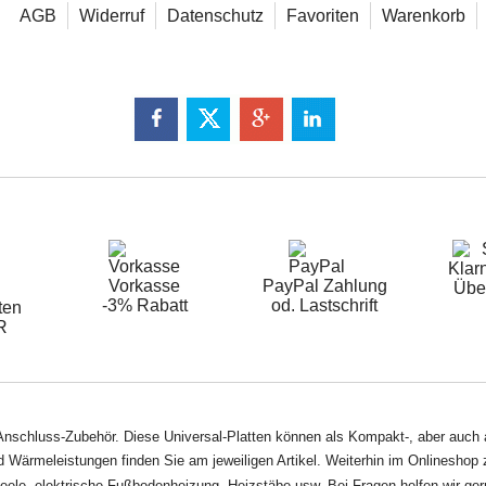
AGB
Widerruf
Datenschutz
Favoriten
Warenkorb
Klarn
Vorkasse
PayPal Zahlung
Übe
-3% Rabatt
od. Lastschrift
ten
R
nschluss-Zubehör. Diese Universal-Platten können als Kompakt-, aber auch al
Wärmeleistungen finden Sie am jeweiligen Artikel. Weiterhin im Onlineshop z
neele, elektrische Fußbodenheizung, Heizstäbe usw. Bei Fragen helfen wir gern