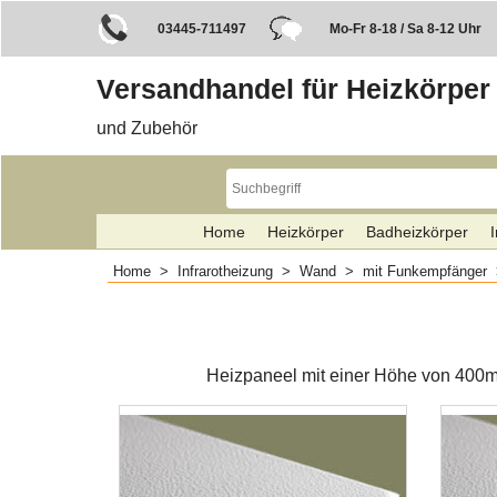
03445-711497
Mo-Fr 8-18 / Sa 8-12 Uhr
Versandhandel für Heizkörper
und Zubehör
Home
Heizkörper
Badheizkörper
I
Home
>
Infrarotheizung
>
Wand
>
mit Funkempfänger
Heizpaneel mit einer Höhe von 400