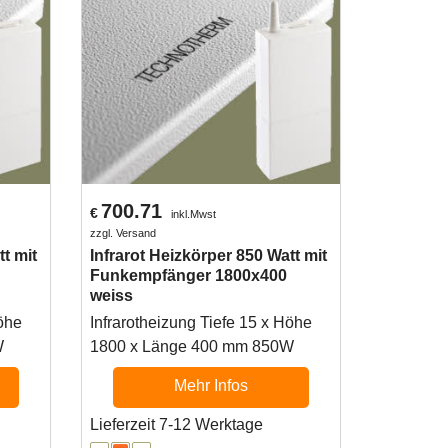
700.71
€
inkl.Mwst
zzgl. Versand
t mit
Infrarot Heizkörper 850 Watt mit
Funkempfänger 1800x400
weiss
Höhe
Infrarotheizung Tiefe 15 x Höhe
W
1800 x Länge 400 mm 850W
Mehr Infos
Lieferzeit 7-12 Werktage