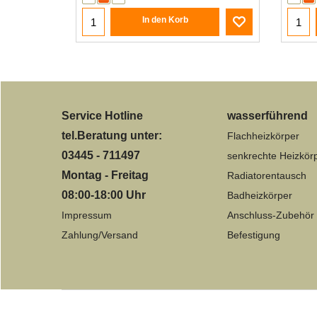
In den Korb
Service Hotline
wasserführend
tel.Beratung unter:
Flachheizkörper
03445 - 711497
senkrechte Heizkör
Montag - Freitag
Radiatorentausch
08:00-18:00 Uhr
Badheizkörper
Impressum
Anschluss-Zubehör
Zahlung/Versand
Befestigung