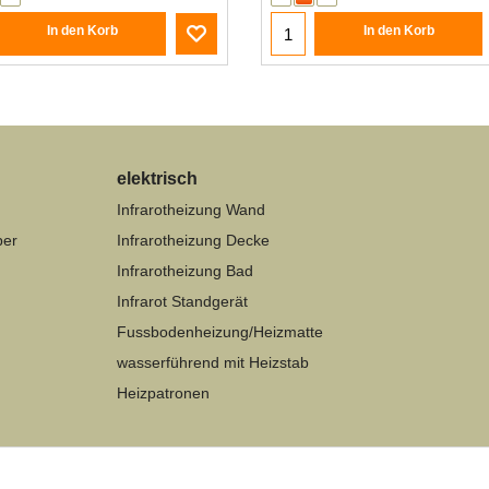
In den Korb
In den Korb
elektrisch
Infrarotheizung Wand
per
Infrarotheizung Decke
Infrarotheizung Bad
Infrarot Standgerät
Fussbodenheizung/Heizmatte
wasserführend mit Heizstab
Heizpatronen