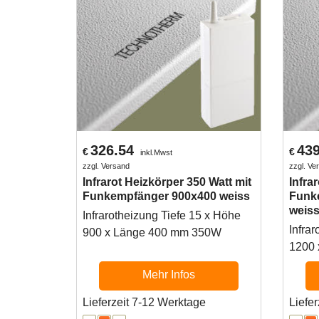
326.54
439
€
€
inkl.Mwst
zzgl. Versand
zzgl. Ve
Infrarot Heizkörper 350 Watt mit
Infra
Funkempfänger 900x400 weiss
Funk
weis
Infrarotheizung Tiefe 15 x Höhe
Infra
900 x Länge 400 mm 350W
1200
Mehr Infos
Lieferzeit 7-12 Werktage
Liefe