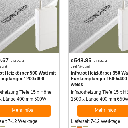
.67
548.85
€
inkl.Mwst
inkl.Mwst
rsand
zzgl. Versand
rot Heizkörper 500 Watt mit
Infrarot Heizkörper 650 Wat
empfänger 1200x400
Funkempfänger 1500x400
s
weiss
rotheizung Tiefe 15 x Höhe
Infrarotheizung Tiefe 15 x 
 x Länge 400 mm 500W
1500 x Länge 400 mm 650
Mehr Infos
Mehr Infos
rzeit 7-12 Werktage
Lieferzeit 7-12 Werktage