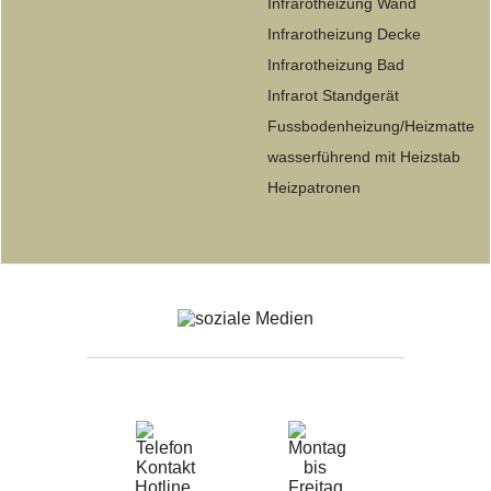
Infrarotheizung Wand
Infrarotheizung Decke
Infrarotheizung Bad
Infrarot Standgerät
Fussbodenheizung/Heizmatte
wasserführend mit Heizstab
Heizpatronen
Hotline