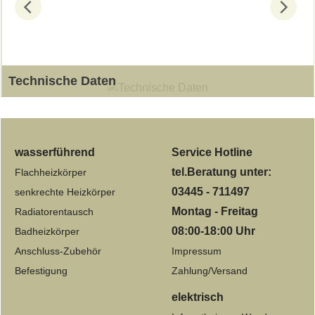
Technische Daten
Universalheizkörper - Tabelle
wasserführend
Service Hotline
tel.Beratung unter:
Flachheizkörper
03445 - 711497
senkrechte Heizkörper
Montag - Freitag
Radiatorentausch
08:00-18:00 Uhr
Badheizkörper
Anschluss-Zubehör
Impressum
Befestigung
Zahlung/Versand
elektrisch