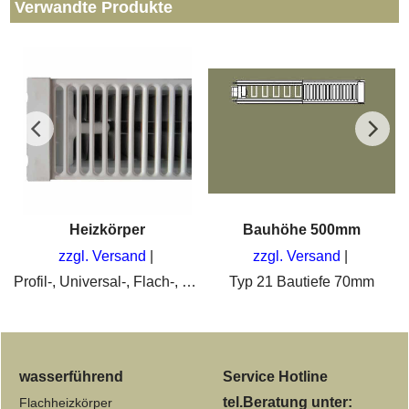
Verwandte Produkte
Heizkörper
Bauhöhe 500mm
zzgl. Versand
zzgl. Versand
Profil-, Universal-, Flach-, als Kompakt- oder Ventil- Heizkörper
Typ 21 Bautiefe 70mm
wasserführend
Service Hotline
tel.Beratung unter:
Flachheizkörper