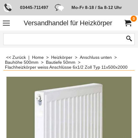
03445-711497
Mo-Fr 8-18 / Sa 8-12 Uhr
0
Versandhandel für Heizkörper
<< Zurück
|
Home
>
Heizkörper
>
Anschluss unten
>
Bauhöhe 500mm
>
Bautiefe 50mm
>
Flachheizkörper weiss Anschlüsse 6x1/2 Zoll Typ 11x500x2000