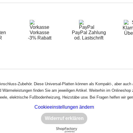
Klarn
ten
Vorkasse
PayPal Zahlung
Übe
R
-3% Rabatt
od. Lastschrift
nschluss-Zubehör. Diese Universal-Platten können als Kompakt-, aber auch al
Wärmeleistungen finden Sie am jeweiligen Artikel. Weiterhin im Onlineshop z
neele, elektrische Fußbodenheizung, Heizstäbe usw. Bei Fragen helfen wir gern
Cookieeinstellungen ändern
Widerruf erklären
WebShop erstellt mit
ShopFactory Shop