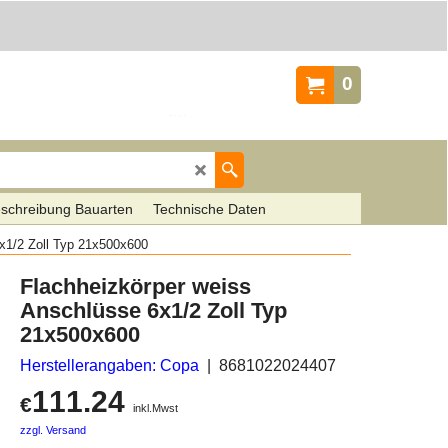
0
schreibung Bauarten
Technische Daten
x1/2 Zoll Typ 21x500x600
Flachheizkörper weiss
Anschlüsse 6x1/2 Zoll Typ
21x500x600
Herstellerangaben: Copa
8681022024407
111.24
€
inkl.Mwst
zzgl. Versand