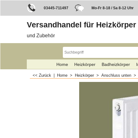
03445-711497
Mo-Fr 8-18 / Sa 8-12 Uhr
Versandhandel für Heizkörper
und Zubehör
Home
Heizkörper
Badheizkörper
I
<< Zurück
|
Home
>
Heizkörper
>
Anschluss unten