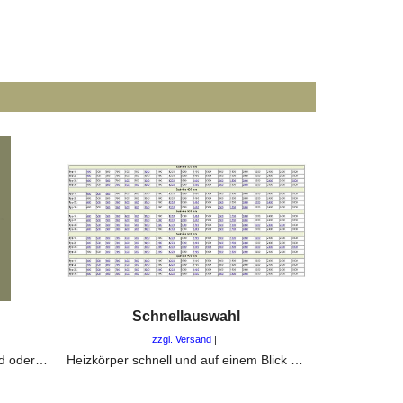
Schnellauswahl
zzgl. Versand
Heizkörperbefestigungen für Wand oder Fussboden. Wandschienen, Bohrkonsolen, Standkonsolen oder Laschenset
Heizkörper schnell und auf einem Blick auswählen, informieren und kaufen.