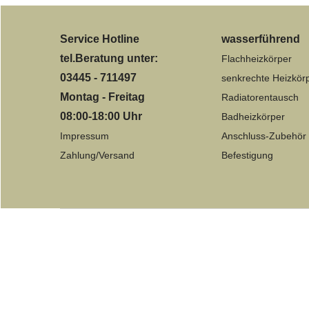
Service Hotline
wasserführend
tel.Beratung unter:
Flachheizkörper
03445 - 711497
senkrechte Heizkör
Montag - Freitag
Radiatorentausch
08:00-18:00 Uhr
Badheizkörper
Impressum
Anschluss-Zubehör
Zahlung/Versand
Befestigung