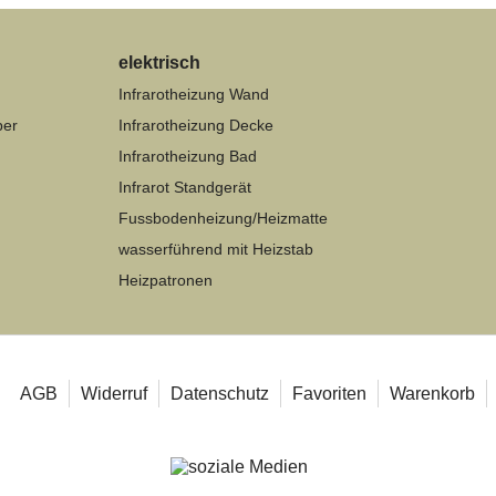
elektrisch
Infrarotheizung Wand
per
Infrarotheizung Decke
Infrarotheizung Bad
Infrarot Standgerät
Fussbodenheizung/Heizmatte
wasserführend mit Heizstab
Heizpatronen
AGB
Widerruf
Datenschutz
Favoriten
Warenkorb