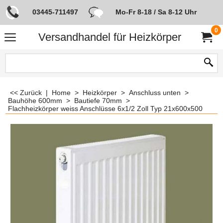
03445-711497
Mo-Fr 8-18 / Sa 8-12 Uhr
0
Versandhandel für Heizkörper
<< Zurück
|
Home
>
Heizkörper
>
Anschluss unten
>
Bauhöhe 600mm
>
Bautiefe 70mm
>
Flachheizkörper weiss Anschlüsse 6x1/2 Zoll Typ 21x600x500