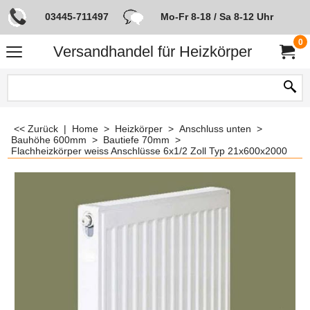
03445-711497
Mo-Fr 8-18 / Sa 8-12 Uhr
0
Versandhandel für Heizkörper
<< Zurück
|
Home
>
Heizkörper
>
Anschluss unten
>
Bauhöhe 600mm
>
Bautiefe 70mm
>
Flachheizkörper weiss Anschlüsse 6x1/2 Zoll Typ 21x600x2000