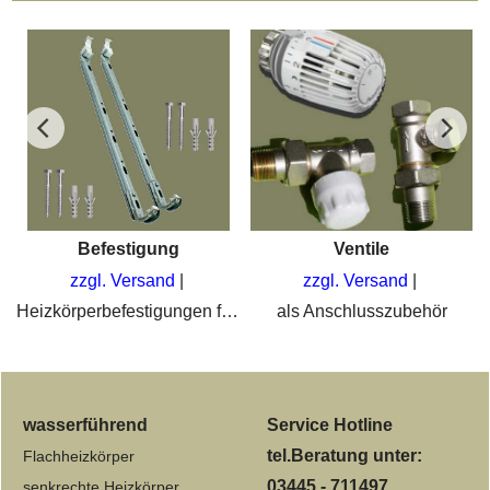
Befestigung
Ventile
zzgl. Versand
zzgl. Versand
hiedene Anschlüsse
Heizkörperbefestigungen für Wand oder Fussboden. Wandschienen, Bohrkonsolen, Standkonsolen oder Laschenset
als Anschlusszubehör
wasserführend
Service Hotline
tel.Beratung unter:
Flachheizkörper
03445 - 711497
senkrechte Heizkörper