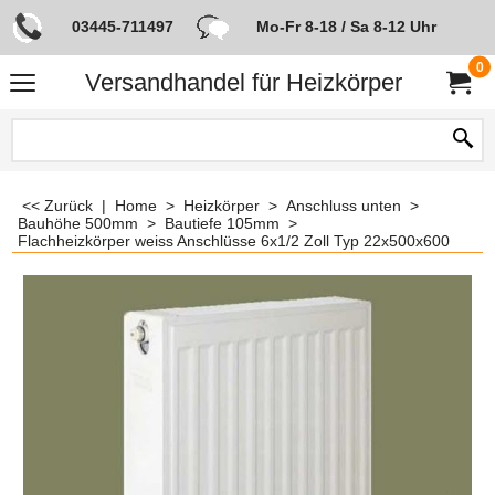
03445-711497
Mo-Fr 8-18 / Sa 8-12 Uhr
0
Versandhandel für Heizkörper
<< Zurück
|
Home
>
Heizkörper
>
Anschluss unten
>
Bauhöhe 500mm
>
Bautiefe 105mm
>
Flachheizkörper weiss Anschlüsse 6x1/2 Zoll Typ 22x500x600