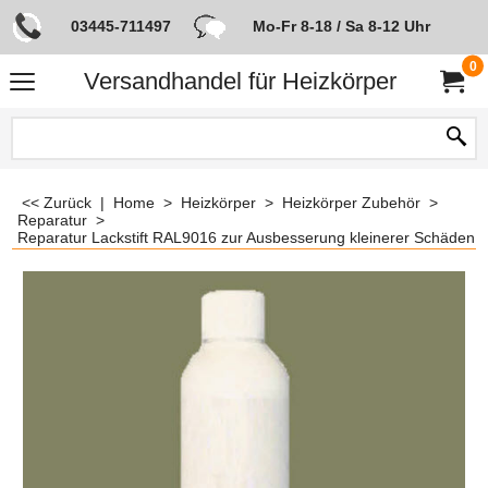
03445-711497
Mo-Fr 8-18 / Sa 8-12 Uhr
0
Versandhandel für Heizkörper
<< Zurück
|
Home
>
Heizkörper
>
Heizkörper Zubehör
>
Reparatur
>
Reparatur Lackstift RAL9016 zur Ausbesserung kleinerer Schäden