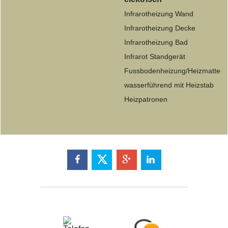
Infrarotheizung Wand
Infrarotheizung Decke
Infrarotheizung Bad
Infrarot Standgerät
Fussbodenheizung/Heizmatte
wasserführend mit Heizstab
Heizpatronen