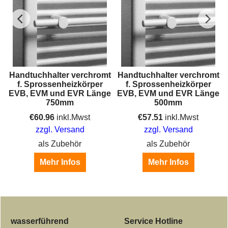
Handtuchhalter verchromt
Handtuchhalter verchromt
f. Sprossenheizkörper
f. Sprossenheizkörper
,
EVB, EVM und EVR Länge
EVB, EVM und EVR Länge
750mm
500mm
€
60.96
inkl.Mwst
€
57.51
inkl.Mwst
zzgl. Versand
zzgl. Versand
als Zubehör
als Zubehör
Mehr Infos
Mehr Infos
wasserführend
Service Hotline