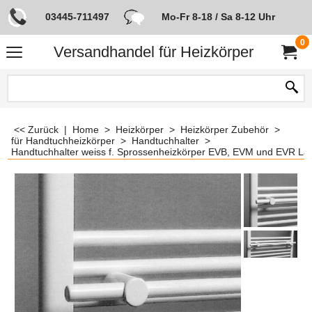
03445-711497
Mo-Fr 8-18 / Sa 8-12 Uhr
0
Versandhandel für Heizkörper
<< Zurück
|
Home
>
Heizkörper
>
Heizkörper Zubehör
>
für Handtuchheizkörper
>
Handtuchhalter
>
Handtuchhalter weiss f. Sprossenheizkörper EVB, EVM und EVR 