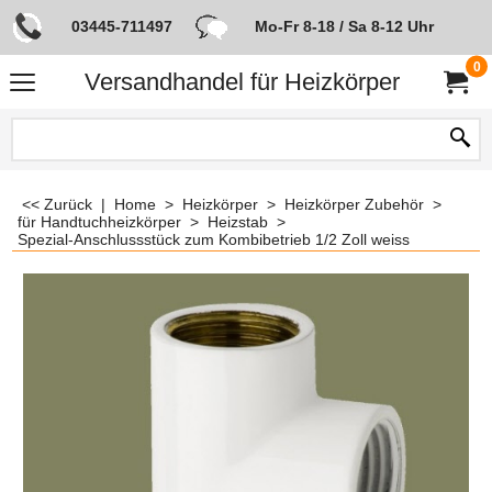
03445-711497
Mo-Fr 8-18 / Sa 8-12 Uhr
0
Versandhandel für Heizkörper
<< Zurück
|
Home
>
Heizkörper
>
Heizkörper Zubehör
>
für Handtuchheizkörper
>
Heizstab
>
Spezial-Anschlussstück zum Kombibetrieb 1/2 Zoll weiss