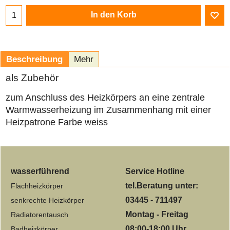
In den Korb
Beschreibung
Mehr
als Zubehör
zum Anschluss des Heizkörpers an eine zentrale
Warmwasserheizung im Zusammenhang mit einer
Heizpatrone Farbe weiss
wasserführend
Service Hotline
tel.Beratung unter:
Flachheizkörper
03445 - 711497
senkrechte Heizkörper
Montag - Freitag
Radiatorentausch
08:00-18:00 Uhr
Badheizkörper