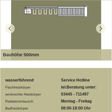
Bauhöhe 500mm
Typ 11 Bautiefe 50mm
wasserführend
Service Hotline
tel.Beratung unter:
Flachheizkörper
03445 - 711497
senkrechte Heizkörper
Montag - Freitag
Radiatorentausch
08:00-18:00 Uhr
Badheizkörper