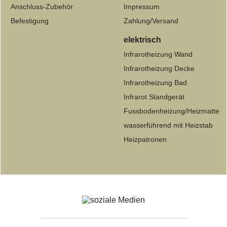
Anschluss-Zubehör
Impressum
Befestigung
Zahlung/Versand
elektrisch
Infrarotheizung Wand
Infrarotheizung Decke
Infrarotheizung Bad
Infrarot Standgerät
Fussbodenheizung/Heizmatte
wasserführend mit Heizstab
Heizpatronen