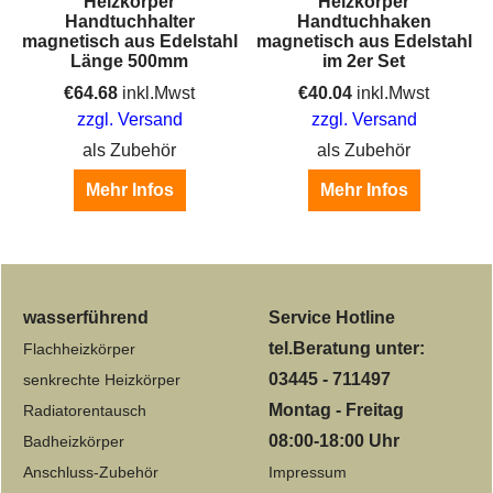
Heizkörper
Heizkörper
Handtuchhalter
Handtuchhaken
magnetisch aus Edelstahl
magnetisch aus Edelstahl
Länge 500mm
im 2er Set
hiedene Anschlüsse
€
64.68
inkl.Mwst
€
40.04
inkl.Mwst
zzgl. Versand
zzgl. Versand
als Zubehör
als Zubehör
Mehr Infos
Mehr Infos
wasserführend
Service Hotline
tel.Beratung unter:
Flachheizkörper
03445 - 711497
senkrechte Heizkörper
Montag - Freitag
Radiatorentausch
08:00-18:00 Uhr
Badheizkörper
Anschluss-Zubehör
Impressum