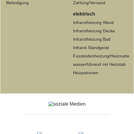
Befestigung
Zahlung/Versand
elektrisch
Infrarotheizung Wand
Infrarotheizung Decke
Infrarotheizung Bad
Infrarot Standgerät
Fussbodenheizung/Heizmatte
wasserführend mit Heizstab
Heizpatronen