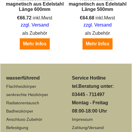
magnetisch aus Edelstahl
magnetisch aus Edelstahl
Länge 600mm
Länge 500mm
€
66.72
inkl.Mwst
€
64.68
inkl.Mwst
zzgl. Versand
zzgl. Versand
als Zubehör
als Zubehör
Mehr Infos
Mehr Infos
wasserführend
Service Hotline
tel.Beratung unter:
Flachheizkörper
03445 - 711497
senkrechte Heizkörper
Montag - Freitag
Radiatorentausch
08:00-18:00 Uhr
Badheizkörper
Anschluss-Zubehör
Impressum
Befestigung
Zahlung/Versand