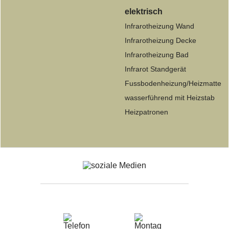
elektrisch
Infrarotheizung Wand
Infrarotheizung Decke
Infrarotheizung Bad
Infrarot Standgerät
Fussbodenheizung/Heizmatte
wasserführend mit Heizstab
Heizpatronen